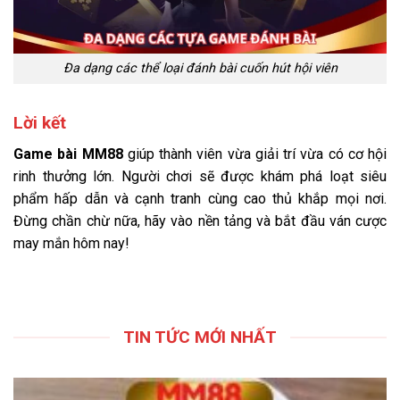
Đa dạng các thể loại đánh bài cuốn hút hội viên
Lời kết
Game bài MM88
giúp thành viên vừa giải trí vừa có cơ hội
rinh thưởng lớn. Người chơi sẽ được khám phá loạt siêu
phẩm hấp dẫn và cạnh tranh cùng cao thủ khắp mọi nơi.
Đừng chần chừ nữa, hãy vào nền tảng và bắt đầu ván cược
may mắn hôm nay!
TIN TỨC MỚI NHẤT