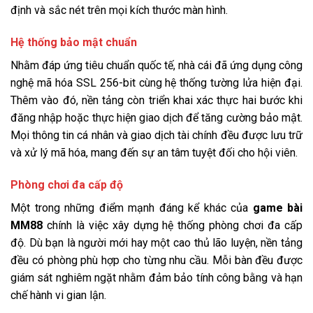
định và sắc nét trên mọi kích thước màn hình.
Hệ thống bảo mật chuẩn
Nhằm đáp ứng tiêu chuẩn quốc tế, nhà cái đã ứng dụng công
nghệ mã hóa SSL 256-bit cùng hệ thống tường lửa hiện đại.
Thêm vào đó, nền tảng còn triển khai xác thực hai bước khi
đăng nhập hoặc thực hiện giao dịch để tăng cường bảo mật.
Mọi thông tin cá nhân và giao dịch tài chính đều được lưu trữ
và xử lý mã hóa, mang đến sự an tâm tuyệt đối cho hội viên.
Phòng chơi đa cấp độ
Một trong những điểm mạnh đáng kể khác của
game bài
MM88
chính là việc xây dựng hệ thống phòng chơi đa cấp
độ. Dù bạn là người mới hay một cao thủ lão luyện, nền tảng
đều có phòng phù hợp cho từng nhu cầu. Mỗi bàn đều được
giám sát nghiêm ngặt nhằm đảm bảo tính công bằng và hạn
chế hành vi gian lận.