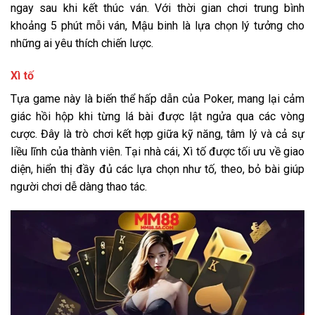
ngay sau khi kết thúc ván. Với thời gian chơi trung bình
khoảng 5 phút mỗi ván, Mậu binh là lựa chọn lý tưởng cho
những ai yêu thích chiến lược.
Xì tố
Tựa game này là biến thể hấp dẫn của Poker, mang lại cảm
giác hồi hộp khi từng lá bài được lật ngửa qua các vòng
cược. Đây là trò chơi kết hợp giữa kỹ năng, tâm lý và cả sự
liều lĩnh của thành viên. Tại nhà cái, Xì tố được tối ưu về giao
diện, hiển thị đầy đủ các lựa chọn như tố, theo, bỏ bài giúp
người chơi dễ dàng thao tác.