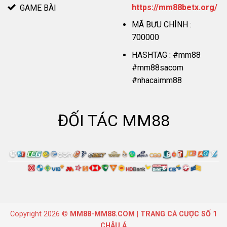
https://mm88betx.org/
GAME BÀI
MÃ BƯU CHÍNH :
700000
HASHTAG : #mm88
#mm88sacom
#nhacaimm88
ĐỐI TÁC MM88
Copyright 2026 ©
MM88-MM88.COM | TRANG CÁ CƯỢC SỐ 1
CHÂU Á