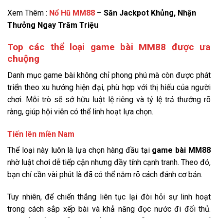
Xem Thêm :
Nổ Hũ MM88
– Săn Jackpot Khủng, Nhận
Thưởng Ngay Trăm Triệu
Top các thể loại game bài MM88 được ưa
chuộng
Danh mục game bài không chỉ phong phú mà còn được phát
triển theo xu hướng hiện đại, phù hợp với thị hiếu của người
chơi. Mỗi trò sẽ sở hữu luật lệ riêng và tỷ lệ trả thưởng rõ
ràng, giúp hội viên có thể linh hoạt lựa chọn.
Tiến lên miền Nam
Thể loại này luôn là lựa chọn hàng đầu tại
game bài MM88
nhờ luật chơi dễ tiếp cận nhưng đầy tính cạnh tranh. Theo đó,
bạn chỉ cần vài phút là đã có thể nắm rõ cách đánh cơ bản.
Tuy nhiên, để chiến thắng liên tục lại đòi hỏi sự linh hoạt
trong cách sắp xếp bài và khả năng đọc nước đi đối thủ.