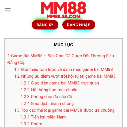
Skip
to
content
ĐĂNG KÝ
ĐĂNG NHẬP
MỤC LỤC
1
Game Bài MM88 – Sân Chơi Cá Cược Đổi Thưởng Siêu
Đẳng Cấp
1.1
Giới thiệu tóm lược về danh mục game bài MM88
1.2
Những ưu điểm vượt trội hội tụ tại game bài MM88
1.2.1
Giao diện game bài MM88 trực quan
1.2.2
Hệ thống bảo mật chuẩn
1.2.3
Phòng chơi đa cấp độ
1.2.4
Giao dịch nhanh chóng
1.3
Top các thể loại game bài MM88 được ưa chuộng
1.3.1
Tiến lên miền Nam
1.3.2
Phỏm