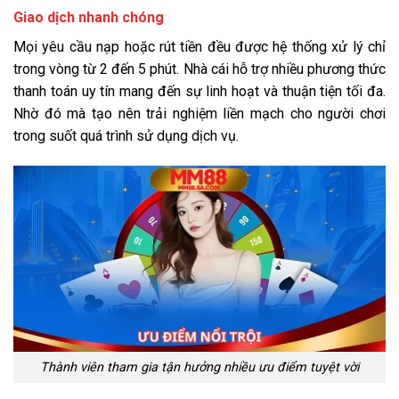
Giao dịch nhanh chóng
Mọi yêu cầu nạp hoặc rút tiền đều được hệ thống xử lý chỉ
trong vòng từ 2 đến 5 phút. Nhà cái hỗ trợ nhiều phương thức
thanh toán uy tín mang đến sự linh hoạt và thuận tiện tối đa.
Nhờ đó mà tạo nên trải nghiệm liền mạch cho người chơi
trong suốt quá trình sử dụng dịch vụ.
Thành viên tham gia tận hưởng nhiều ưu điểm tuyệt vời